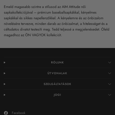
Emeld magasabb szintre a stílusod az AIM Attitude női
sapkakollekciójával – prémium baseballsapkákkal, kényelmes
sapkákkal és sikkes napellenzőkkel. A kényelemre és az önbizalom
növelésére tervezve, minden darab az önbizalmat, a hitelességet és a
céltudatos divatot testesíti meg. Tedd teljessé a megjelenésedet. Öleld
magadhoz az ÖN VAGYOK kollekciót.
RÓLUNK
ÚTVONALAK
SZOLGÁLTATÁSOK
JOGI
Facebook