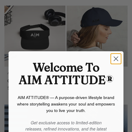
Welcome To
AIM ATTITUDE
AIM ATTITUDE
AIM ATTITUDE®
CÉL | Napellenző
AIM Attitude | Baseball
sapka
$30.00
$26.00
AIM ATTITUDE® — A purpose-driven lifestyle brand
where storytelling awakens your soul and empowers
you to live your truth.
Get exclusive access to limited-edition
releases, refined innovations, and the latest