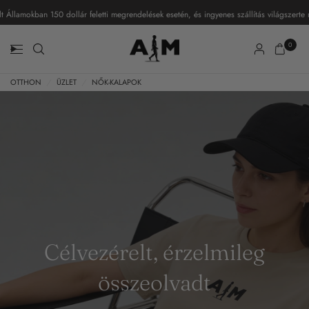
 Államokban 150 dollár feletti megrendelések esetén, és ingyenes szállítás világszerte m
0
OTTHON
/
ÜZLET
/
NŐK-KALAPOK
Célvezérelt, érzelmileg
összeolvadt