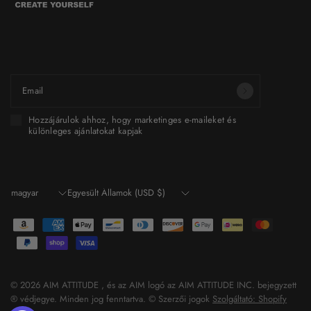
Légy része egy olyan világnak, amelyet te szeretnél
építeni.
Email
Hozzájárulok ahhoz, hogy marketinges e-maileket és
különleges ajánlatokat kapjak
Ország/régió
Ország/régió
frissítése
frissítése
© 2026 AIM ATTITUDE , és az AIM logó az AIM ATTITUDE INC. bejegyzett
®️ védjegye. Minden jog fenntartva. ©️ Szerzői jogok
Szolgáltató: Shopify