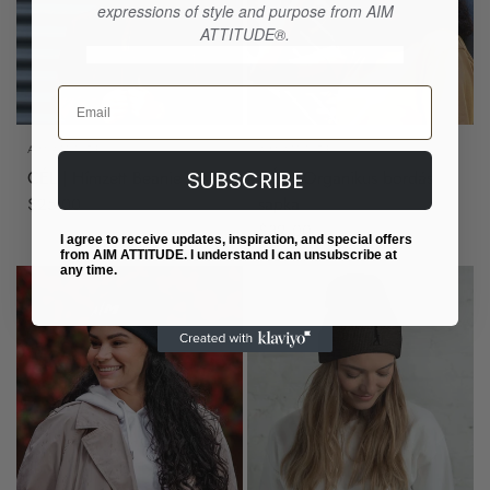
expressions of style and purpose from AIM
ATTITUDE®.
Email
AIM ATTITUDE
AIM ATTITUDE
CÉL | Hímzett Beanie
SUBSCRIBE
CÉL | Organikus bordás
sapka
$25.00
$32.00
I agree to receive updates, inspiration, and special offers
from AIM ATTITUDE. I understand I can unsubscribe at
any time.